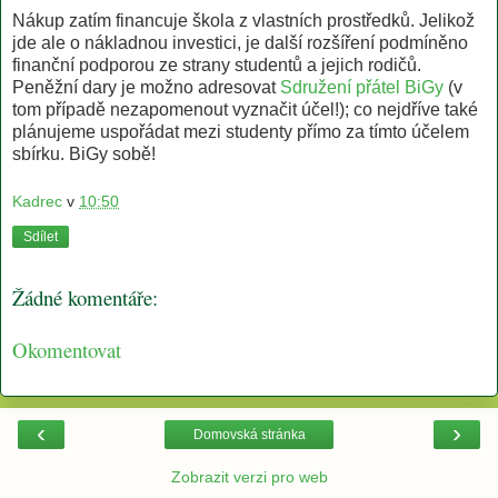
Nákup zatím financuje škola z vlastních prostředků. Jelikož
jde ale o nákladnou investici, je další rozšíření podmíněno
finanční podporou ze strany studentů a jejich rodičů.
Peněžní dary je možno adresovat
Sdružení přátel BiGy
(v
tom případě nezapomenout vyznačit účel!); co nejdříve také
plánujeme uspořádat mezi studenty přímo za tímto účelem
sbírku. BiGy sobě!
Kadrec
v
10:50
Sdílet
Žádné komentáře:
Okomentovat
‹
›
Domovská stránka
Zobrazit verzi pro web