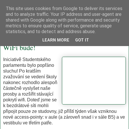
This site uses cookies from Google to deliver its services
Studentský parlament
and to analyze traffic. Your IP address and user-agent are
shared with Google along with performance and security
metrics to ensure quality of service, generate usage
statistics, and to detect and address abuse.
čtvrtek 27. ledna 2011
LEARN MORE
GOT IT
WiFi bude!
Iniciativě Studentského
parlamentu bylo popřáno
sluchu! Po kratším
zvažování se vedení školy
nakonec rozhodlo alespoň
částečně vyslyšet naše
prosby a rozšířit stávající
pokrytí wifi. Doteď jsme se
k bezdrátové síti mohli
připojit pouze ze studovny, již příští týden však vzniknou
nové access-pointy: v aule (a zároveň snad i v sále B5) a ve
vestibulu ve třetím patře.